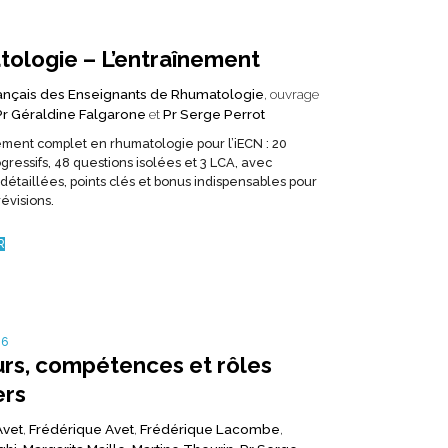
ologie – L’entraînement
ançais des Enseignants de Rhumatologie
, ouvrage
Pr Géraldine Falgarone
et
Pr Serge Perrot
ment complet en rhumatologie pour l’iECN : 20
gressifs, 48 questions isolées et 3 LCA, avec
 détaillées, points clés et bonus indispensables pour
révisions.
R
16
rs, compétences et rôles
ers
Avet
,
Frédérique Avet
,
Frédérique Lacombe
,