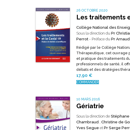
26 OCTOBRE 2020
Les traitements e
Collège National des Ensei
Sous la direction du
Pr Christ
Perrot
- Préface du
Pr Arnaud
Rédigé par le Collège Nation
Thérapeutique, cet ouvrage p
et pratique des traitements du
professionnels de santé, il of
débats et des stratégies thér
17,90
€
COMMANDER
10 MARS 2016
Gériatrie
Sous la direction de
Stéphane
Chambraud
,
Christine de G
Yves Segue
et
Pr Serge Perr