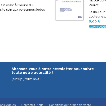
Nicole Lun
Perrot
plein essor À l’heure du
on, le soin aux personnes âgées
La douleur :
douleur est 
6,00
€
COMMANDE
Abonnez-vous à notre newsletter pour suivre
toute notre actualité !
[sibwp_form id=1]
ons légales
Contactez-nous
Conditions générales de vente