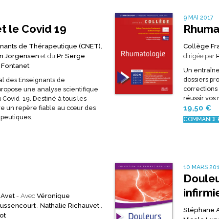
9 MAI 2017
t le Covid 19
Rhumat
gnants de Thérapeutique (CNET)
,
Collège Fr
ian Jorgensen
et du
Pr Serge
dirigée par
 Fontanet
Un entraîne
dossiers pro
al des Enseignants de
corrections
ropose une analyse scientifique
réussir vos 
 Covid-19. Destiné à tous les
19,50
€
fre un repère fiable au cœur des
apeutiques.
COMMANDE
10 MARS 20
Douleu
infirmi
 Avet
- Avec
Véronique
oussencourt
,
Nathalie Richauvet
,
Stéphane 
ot