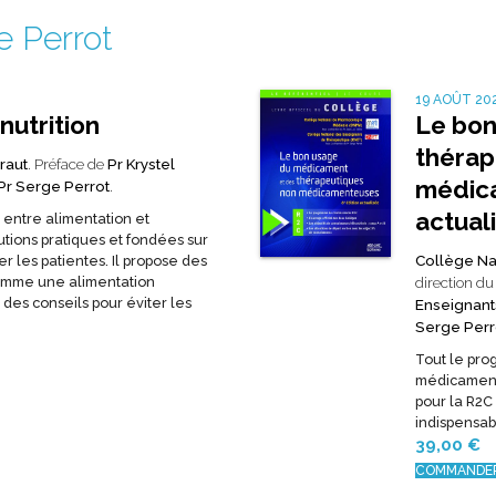
e Perrot
19 AOÛT 20
nutrition
Le bon
thérap
raut
. Préface de
Pr Krystel
médica
Pr Serge Perrot
.
actual
 entre alimentation et
utions pratiques et fondées sur
Collège Na
 les patientes. Il propose des
omme une alimentation
direction d
es conseils pour éviter les
Enseignant
Serge Perr
Tout le pr
médicament
pour la R2C
indispensab
39,00
€
COMMANDE