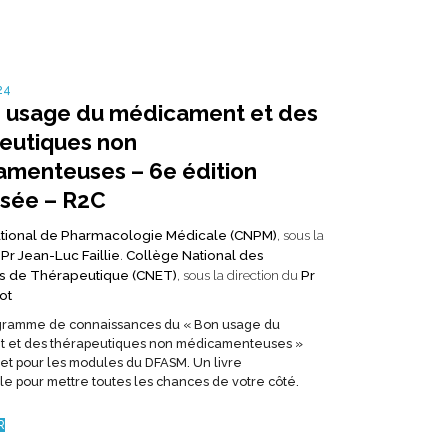
24
 usage du médicament et des
eutiques non
menteuses – 6e édition
isée – R2C
tional de Pharmacologie Médicale (CNPM)
, sous la
u
Pr Jean-Luc Faillie
.
Collège National des
s de Thérapeutique (CNET)
, sous la direction du
Pr
ot
ogramme de connaissances du « Bon usage du
 et des thérapeutiques non médicamenteuses »
 et pour les modules du DFASM. Un livre
le pour mettre toutes les chances de votre côté.
R