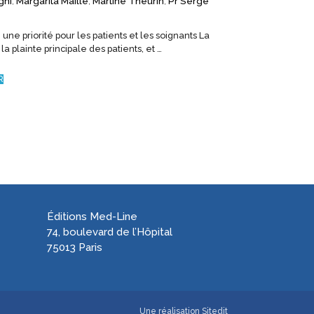
ghi
,
Margarita Maille
,
Martine Theurin
,
Pr Serge
 une priorité pour les patients et les soignants La
la plainte principale des patients, et …
R
Éditions Med-Line
74, boulevard de l’Hôpital
75013 Paris
Une réalisation
Sitedit