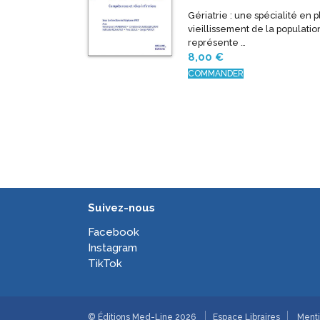
Gériatrie : une spécialité en 
vieillissement de la populati
représente …
8,00
€
COMMANDER
Suivez-nous
Facebook
Instagram
TikTok
© Éditions Med-Line 2026
Espace Libraires
Menti