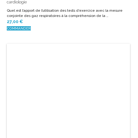
COMMANDER
10 SEPTEMBRE 2015
Thérapeutique Pratique 2015
25e édition actualisée Coordinateur de l’ouvrage : Pr Serge Perrot Le
guide référence actualisé chaque année • Conçu par 29 …
EN SAVOIR PLUS
1
2
→