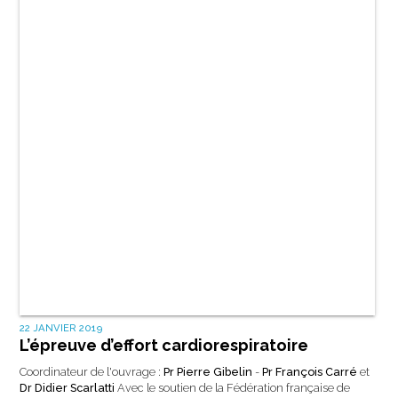
1 OCTOBRE 2016
L’anglais médical indispensable
Dr Pascaline Faure
L’anglais médical indispensable est le guide de poche pour tous les
soignants et étudiants en santé. Il réunit vocabulaire, expressions
courantes et phrases-clés de l’examen clinique, avec transcription
phonétique pour améliorer votre prononciation. Un outil pratique pour
lire, communiquer et soigner en anglais.
15,50
€