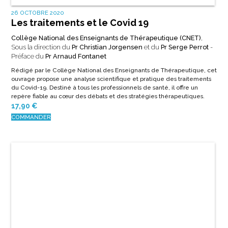
cardiologie
Quel est l’apport de l’utilisation des tests d’exercice avec la mesure
conjointe des gaz respiratoires à la compréhension de la …
27,00
€
COMMANDER
2 JANVIER 2019
Guide pratique de la maladie veineuse
thromboembolique
Dr Ariel Toledano
, Préface du
Pr Ismail Elalamy
Un guide de référence sur la maladie veineuse thromboembolique
(thrombose veineuse, embolie pulmonaire), rassemblant les
recommandations les plus récentes pour une prise en charge optimale.
Indispensable pour les étudiants en médecine, internes et praticiens
impliqués dans les maladies vasculaires.
15,00
€
COMMANDER