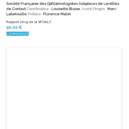
5 AVRIL 2017
Orthokératologie
Société Française des Ophtalmologistes Adapteurs de Lentilles
de Contact
Coordinateur :
Adrien Sarfati
, Préface :
Gilles Renard
Rapport de la SFOALC 2017
90,00
€
COMMANDER