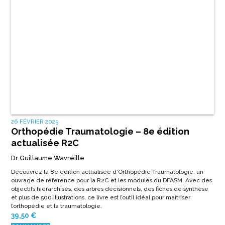
26 FÉVRIER 2025
Orthopédie Traumatologie – 8e édition
actualisée R2C
Dr Guillaume Wavreille
Découvrez la
8e édition actualisée
d’
Orthopédie Traumatologie
, un
ouvrage de référence pour la
R2C et les modules du DFASM
. Avec des
objectifs hiérarchisés
, des
arbres décisionnels
, des
fiches de synthèse
et plus de
500 illustrations
, ce livre est l’outil idéal pour maîtriser
l’orthopédie et la traumatologie.
39,50
€