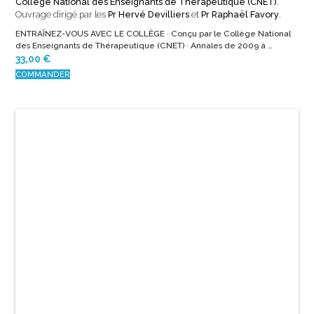
Collège National des Enseignants de Thérapeutique (CNET)
.
Ouvrage dirigé par les
Pr Hervé Devilliers
et
Pr Raphaël Favory
.
ENTRAÎNEZ-VOUS AVEC LE COLLÈGE · Conçu par le Collège National
des Enseignants de Thérapeutique (CNET) · Annales de 2009 à …
33,00
€
COMMANDER