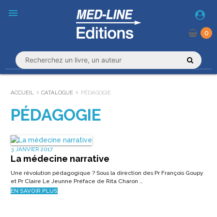
menu
0
ACCUEIL
CATALOGUE
PÉDAGOGIE
PÉDAGOGIE
3 JANVIER 2017
La médecine narrative
Une révolution pédagogique ? Sous la direction des Pr François Goupy
et Pr Claire Le Jeunne Préface de Rita Charon …
EN SAVOIR PLUS