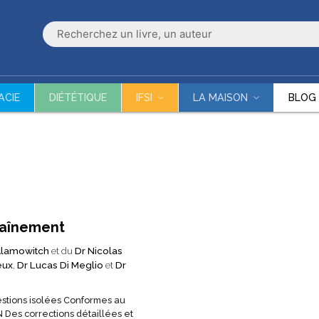
ACIE
DIÉTÉTIQUE
IFSI
LA MAISON
BLOG
raînement
Alamowitch
et du
Dr Nicolas
eux
,
Dr Lucas Di Meglio
et
Dr
uestions isolées Conformes au
Des corrections détaillées et