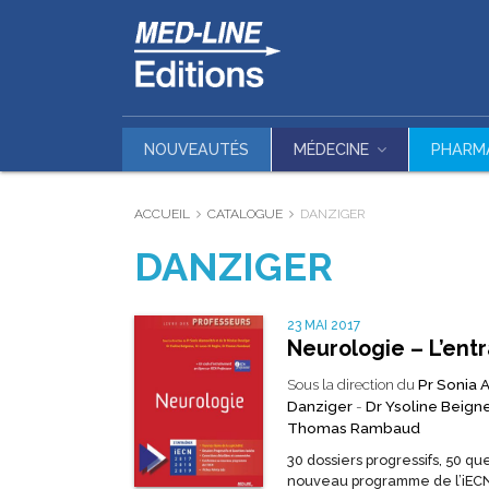
NOUVEAUTÉS
MÉDECINE
PHARM
ACCUEIL
CATALOGUE
DANZIGER
DANZIGER
23 MAI 2017
Neurologie – L’ent
Sous la direction du
Pr Sonia 
Danziger
-
Dr Ysoline Beign
Thomas Rambaud
30 dossiers progressifs, 50 q
nouveau programme de l’iECN 