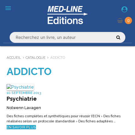
menu
0
ACCUEIL
CATALOGUE
ADDICTO
ADDICTO
10 SEPTEMBRE 2013
Psychiatrie
Nolwenn Lavagen
Des fiches complètes et synthétiques pour réussir l’ECN › Des fiches
réalisées selon un protocole standardisé › Des fiches adaptées …
EN SAVOIR PLUS