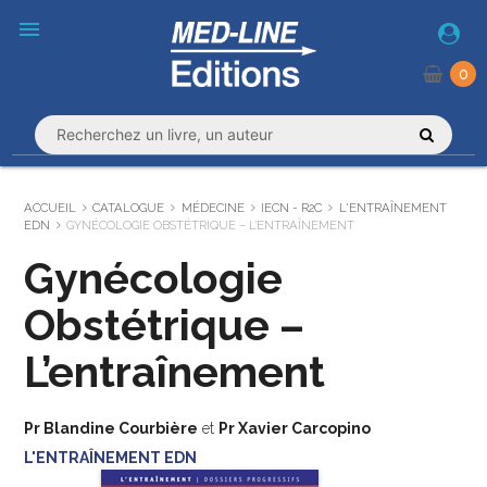
menu
0
ACCUEIL
CATALOGUE
MÉDECINE
IECN - R2C
L'ENTRAÎNEMENT
EDN
GYNÉCOLOGIE OBSTÉTRIQUE – L’ENTRAÎNEMENT
Gynécologie
Obstétrique –
L’entraînement
Pr Blandine Courbière
et
Pr Xavier Carcopino
L'ENTRAÎNEMENT EDN