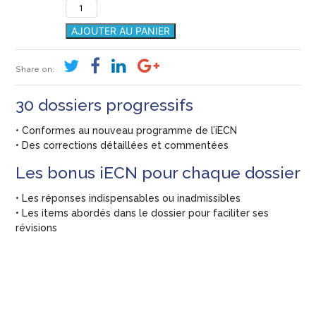
quantité
de
Gynécologie
AJOUTER AU PANIER
Obstétrique
-
L'entraînement
Share on:
30 dossiers progressifs
• Conformes au nouveau programme de l’iECN
• Des corrections détaillées et commentées
Les bonus iECN pour chaque dossier
• Les réponses indispensables ou inadmissibles
• Les items abordés dans le dossier pour faciliter ses
révisions