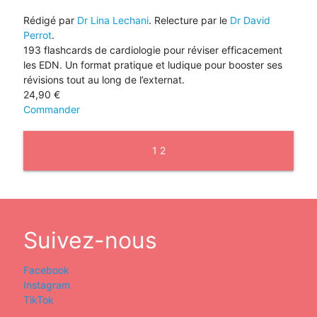
Rédigé par
Dr Lina Lechani
. Relecture par le
Dr David
Perrot
.
193 flashcards de cardiologie pour réviser efficacement
les EDN. Un format pratique et ludique pour booster ses
révisions tout au long de l’externat.
24,90
€
Commander
Page
1
2
chevron_right
Suivez-nous
Facebook
Instagram
TikTok